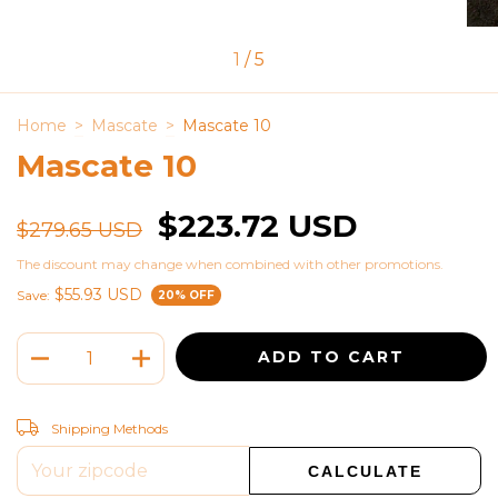
1
/
5
Home
>
Mascate
>
Mascate 10
Mascate 10
$223.72 USD
$279.65 USD
The discount may change when combined with other promotions.
$55.93 USD
Save:
20
% OFF
CHANGE ZIPCODE
Shipping for zipcode:
Shipping Methods
CALCULATE