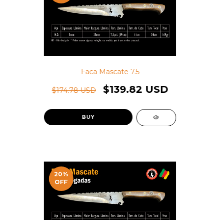
Faca Mascate 7.5
$139.82 USD
$174.78 USD
20
%
OFF