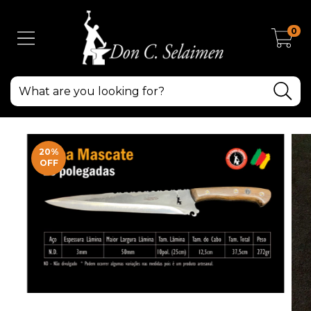
0
20
%
OFF