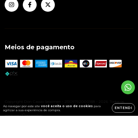
Meios de pagamento
Copyright Don Cassio Selaimen - 25109792000168 - 2026. Todos os
direitos reservados.
Ao navegar por este site
você aceita o uso de cookies
para
ENTENDI
agilizar a sua experiência de compra.