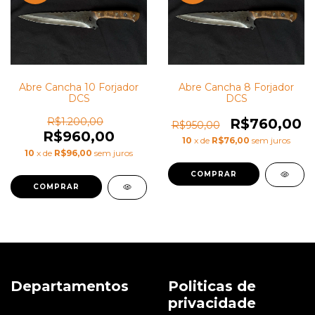
Abre Cancha 10 Forjador
Abre Cancha 8 Forjador
DCS
DCS
R$1.200,00
R$760,00
R$950,00
R$960,00
10
x de
R$76,00
sem juros
10
x de
R$96,00
sem juros
Departamentos
Politicas de
privacidade