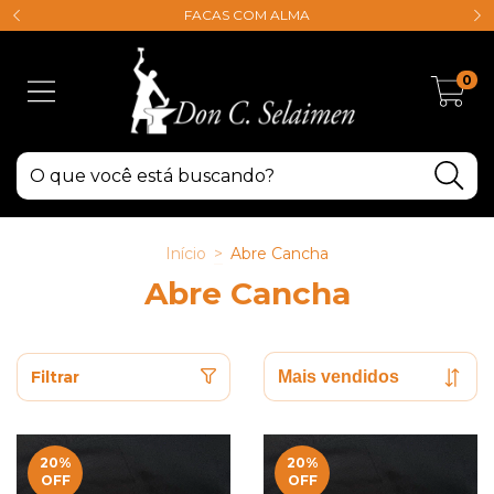
FACAS COM ALMA
0
Início
>
Abre Cancha
Abre Cancha
Filtrar
20
%
20
%
OFF
OFF