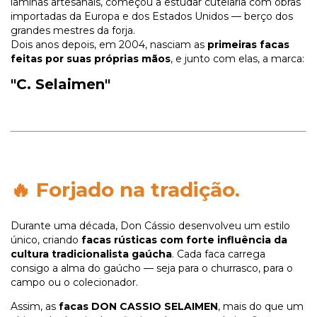
lâminas artesanais, começou a estudar cutelaria com obras
importadas da Europa e dos Estados Unidos — berço dos
grandes mestres da forja.
Dois anos depois, em 2004, nasciam as
primeiras facas
feitas por suas próprias mãos
, e junto com elas, a marca:
"C. Selaimen"
🔥 Forjado na tradição.
Durante uma década, Don Cássio desenvolveu um estilo
único, criando
facas rústicas com forte influência da
cultura tradicionalista gaúcha
. Cada faca carrega
consigo a alma do gaúcho — seja para o churrasco, para o
campo ou o colecionador.
Assim, as
facas DON CASSIO SELAIMEN
, mais do que um