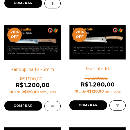
20
%
20
%
OFF
OFF
Mascate 10
Farroupilha 10 - 3mm
R$1.600,00
R$1.500,00
R$1.280,00
R$1.200,00
10
x de
R$128,00
sem juros
10
x de
R$120,00
sem juros