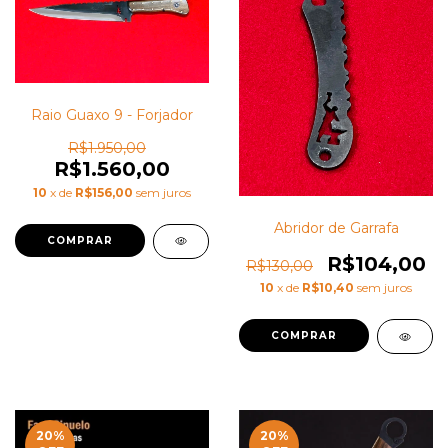
Raio Guaxo 9 - Forjador
R$1.950,00
R$1.560,00
10
x de
R$156,00
sem juros
Abridor de Garrafa
R$104,00
R$130,00
10
x de
R$10,40
sem juros
20
%
20
%