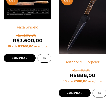
OFF
OFF
Faca Sinuelo
R$4.500,00
R$3.600,00
10
x de
R$360,00
sem juros
Assador 9 - Forjador
R$1.110,00
R$888,00
10
x de
R$88,80
sem juros