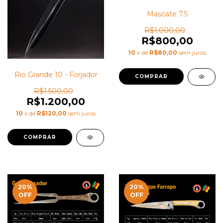
Mascate 7.5
R$1.000,00
R$800,00
10
x de
R$80,00
sem juros
Rio Grande 10 - Forjador
R$1.500,00
R$1.200,00
10
x de
R$120,00
sem juros
20
%
20
%
OFF
OFF