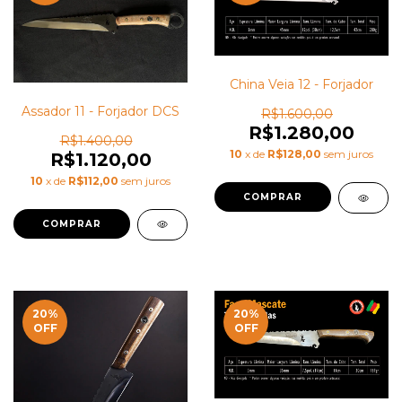
China Veia 12 - Forjador
Assador 11 - Forjador DCS
R$1.600,00
R$1.280,00
R$1.400,00
10
x de
R$128,00
sem juros
R$1.120,00
10
x de
R$112,00
sem juros
20
%
20
%
OFF
OFF