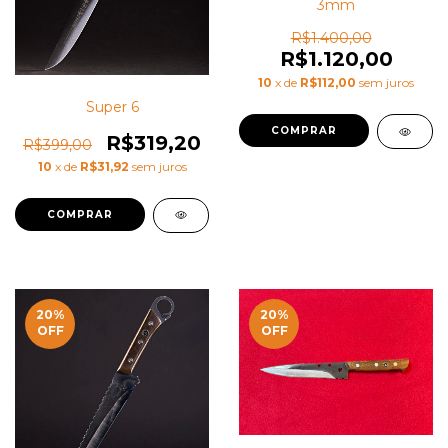
3mm
R$1.400,00
R$1.120,00
10
x de
R$112,00
sem juros
Super 6
R$319,20
R$399,00
10
x de
R$31,92
sem juros
20
%
20
%
OFF
OFF