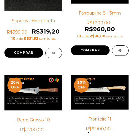
Farroupilha 8 - 3mm
Super 6 - Boca Preta
R$1.200,00
R$960,00
R$319,20
R$399,00
10
x de
R$96,00
sem juros
10
x de
R$31,92
sem juros
20
%
20
%
OFF
OFF
Fronteira 11
Berro Grosso 10
R$9.900,00
R$1.200,00