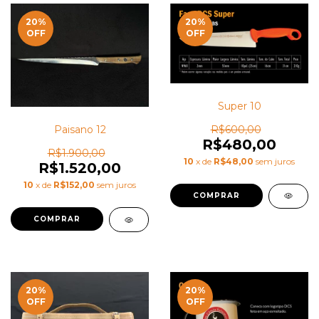
20
%
20
%
OFF
OFF
Super 10
R$600,00
Paisano 12
R$480,00
R$1.900,00
10
x de
R$48,00
sem juros
R$1.520,00
10
x de
R$152,00
sem juros
20
%
20
%
OFF
OFF