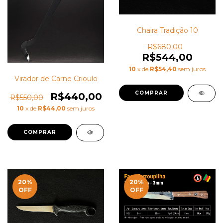
Chaira Tradição 10
R$680,00
R$544,00
10
x de
R$54,40
sem juros
Virador de Carne Crioulo
R$440,00
R$550,00
10
x de
R$44,00
sem juros
20
%
20
%
OFF
OFF