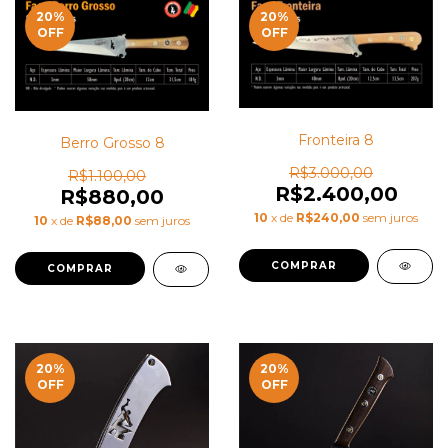
20
%
20
%
OFF
OFF
Fronteira 8
Berro Grosso 8
R$3.000,00
R$1.100,00
R$2.400,00
R$880,00
10
x de
R$240,00
sem juros
10
x de
R$88,00
sem juros
20
%
20
%
OFF
OFF