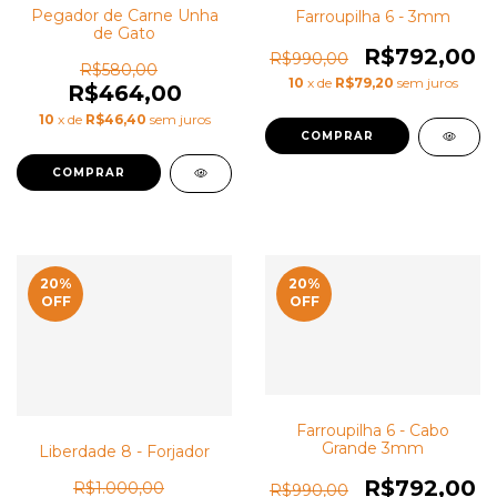
Pegador de Carne Unha
Farroupilha 6 - 3mm
de Gato
R$792,00
R$990,00
R$580,00
10
x de
R$79,20
sem juros
R$464,00
10
x de
R$46,40
sem juros
20
%
20
%
OFF
OFF
Farroupilha 6 - Cabo
Grande 3mm
Liberdade 8 - Forjador
R$792,00
R$1.000,00
R$990,00