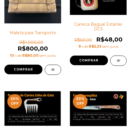
Caneca Bagual Estanlei
DCS
Maleta para Transporte
R$48,00
R$60,00
R$1.000,00
9
x de
R$5,33
sem juros
R$800,00
10
x de
R$80,00
sem juros
20
%
20
%
OFF
OFF