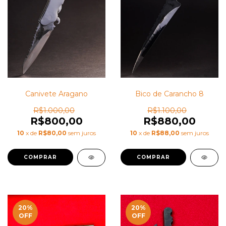
Bico de Carancho 8
Canivete Aragano
R$1.100,00
R$1.000,00
R$880,00
R$800,00
10
x de
R$88,00
sem juros
10
x de
R$80,00
sem juros
20
%
20
%
OFF
OFF