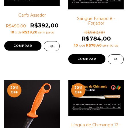
Garfo Assador
Sangue Farrapo 8 -
Forjador
R$392,00
R$490,00
R$980,00
10
x de
R$39,20
sem juros
R$784,00
10
x de
R$78,40
sem juros
20
%
20
%
OFF
OFF
Língua de Chimango 12 -