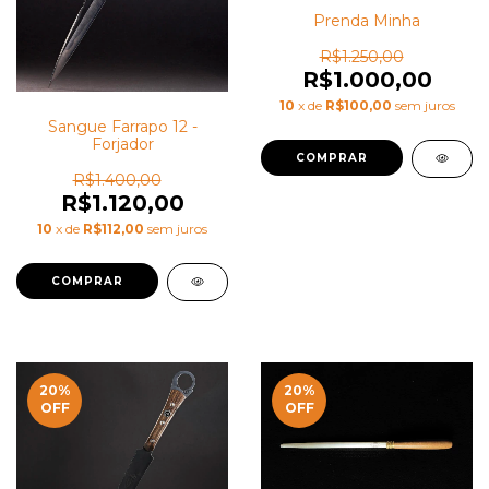
Prenda Minha
R$1.250,00
R$1.000,00
10
x de
R$100,00
sem juros
Sangue Farrapo 12 -
Forjador
R$1.400,00
R$1.120,00
10
x de
R$112,00
sem juros
20
%
20
%
OFF
OFF