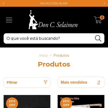
FACAS COM ALMA
0
Início
>
Produtos
Produtos
Filtrar
20
%
20
%
OFF
OFF