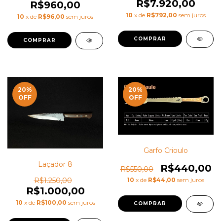
R$7.920,00
R$960,00
10
x de
R$792,00
sem juros
10
x de
R$96,00
sem juros
20
%
20
%
OFF
OFF
Garfo Crioulo
Laçador 8
R$440,00
R$550,00
10
x de
R$44,00
sem juros
R$1.250,00
R$1.000,00
10
x de
R$100,00
sem juros