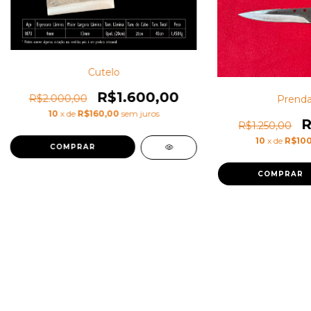
Cutelo
R$1.600,00
R$2.000,00
Prenda
10
x de
R$160,00
sem juros
R
R$1.250,00
10
x de
R$100