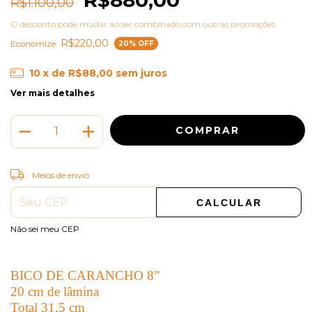
R$1.100,00
O desconto pode mudar ao ser combinado com outras promoções.
R$220,00
Economize:
20
% OFF
10
x de
R$88,00
sem juros
Ver mais detalhes
ALTERAR CEP
Entregas para o CEP:
Meios de envio
CALCULAR
Não sei meu CEP
BICO DE CARANCHO 8”
20 cm de lâmina
Total 31,5 cm