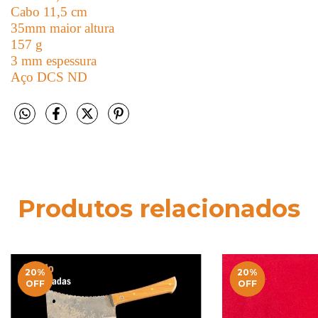
Cabo 11,5 cm
35mm maior altura
157 g
3 mm espessura
Aço DCS ND
Produtos relacionados
20
%
20
%
OFF
OFF