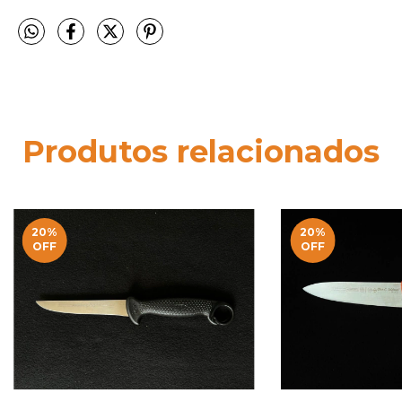
Produtos relacionados
20
%
20
%
OFF
OFF