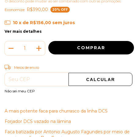
O desconto pode mudar ao ser combinado com outras promoções.
R$390,00
Economize:
20
% OFF
10
x de
R$156,00
sem juros
Ver mais detalhes
ALTERAR CEP
Entregas para o CEP:
Meios de envio
CALCULAR
Não sei meu CEP
A mais potente faca para churrasco da linha DCS
Forjador DCS vazado na lâmina
Faca batizada por Antonio Augusto Fagundes por meio de