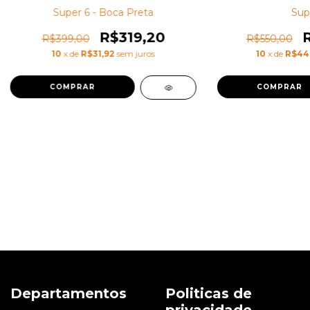
Super 6 - Boca Preta
Sup
R$319,20
R$399,00
R$550,00
10
x de
R$31,92
sem juros
10
x de
R$44
Departamentos
Politicas de
privacidade