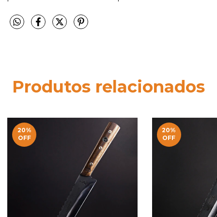
Produtos relacionados
20
%
20
%
OFF
OFF