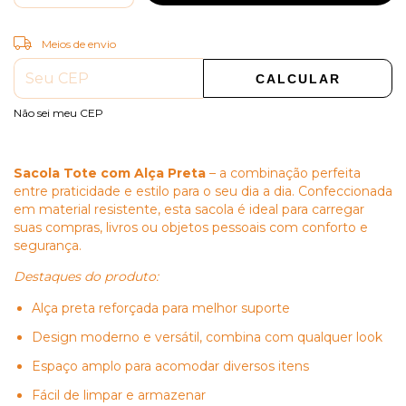
ALTERAR CEP
Entregas para o CEP:
Meios de envio
CALCULAR
Não sei meu CEP
Sacola Tote com Alça Preta
– a combinação perfeita
entre praticidade e estilo para o seu dia a dia. Confeccionada
em material resistente, esta sacola é ideal para carregar
suas compras, livros ou objetos pessoais com conforto e
segurança.
Destaques do produto:
Alça preta reforçada para melhor suporte
Design moderno e versátil, combina com qualquer look
Espaço amplo para acomodar diversos itens
Fácil de limpar e armazenar