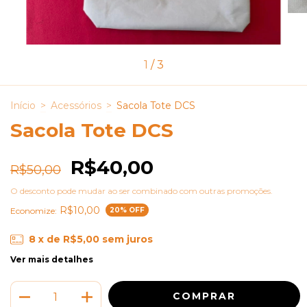
1
/
3
Início
>
Acessórios
>
Sacola Tote DCS
Sacola Tote DCS
R$40,00
R$50,00
O desconto pode mudar ao ser combinado com outras promoções.
R$10,00
Economize:
20
% OFF
8
x de
R$5,00
sem juros
Ver mais detalhes