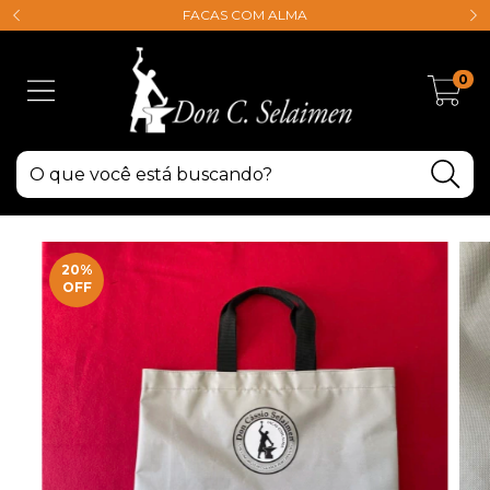
FACAS COM ALMA
0
20
%
OFF