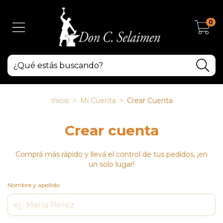
0
Inicio
>
Mi Cuenta
>
Crear Cuenta
Crear cuenta
Comprá más rápido y llevá el control de tus pedidos, ¡en
un solo lugar!
Nombre y apellido