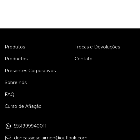
Produtos
Trocas e Devoluções
Productos
Contato
Presentes Corporativos
Sobre nós
FAQ
Curso de Afiação
5551999940011
doncassioselaimen@outlook.com