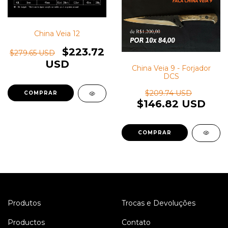
China Veia 12
$223.72
$279.65 USD
USD
China Veia 9 - Forjador
DCS
$209.74 USD
$146.82 USD
Produtos
Trocas e Devoluções
Productos
Contato