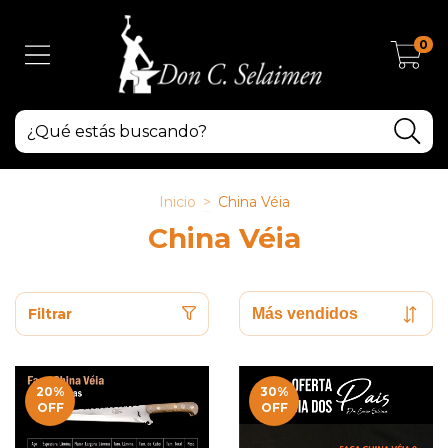
0
Inicio
>
China Véia
China Véia
Filtrar
20
%
30
%
OFF
OFF