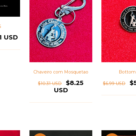
S
31 USD
Chaveiro com Mosquetao
Bottom
$8.25
$
$10.31 USD
$6.99 USD
USD