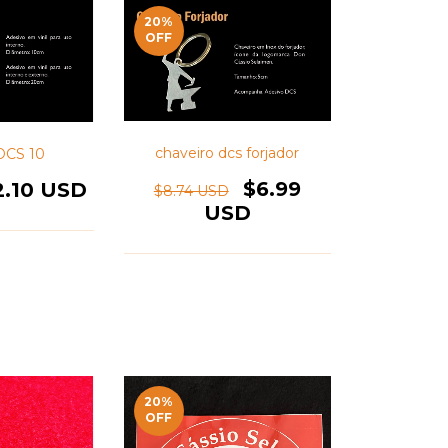
20
%
OFF
chaveiro dcs forjador
DCS 10
$6.99
2.10 USD
$8.74 USD
USD
20
%
OFF