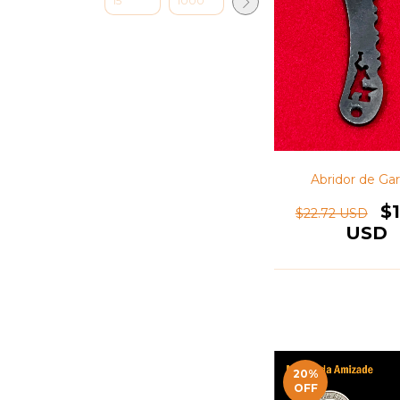
Abridor de Gar
$1
$22.72 USD
USD
20
%
OFF