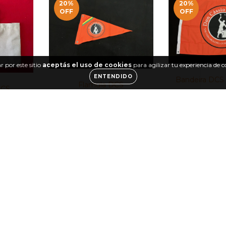
20
%
20
%
OFF
OFF
 por este sitio
aceptás el uso de cookies
para agilizar tu experiencia de 
ENTENDIDO
Bandeira DCS
Flamula DCS
DCS
$27.97 USD
$13.98
$17.48 USD
6.99
US
USD
20
%
20
%
OFF
OFF