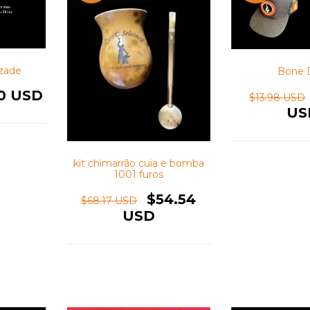
zade
Bone 
50 USD
$13.98 USD
US
kit chimarrão cuia e bomba
1001 furos
$54.54
$68.17 USD
USD