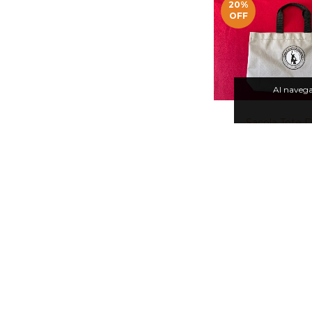
20
%
OFF
Al navegar
Sacola Tote 
$
$8.74 USD
USD
20
%
OFF