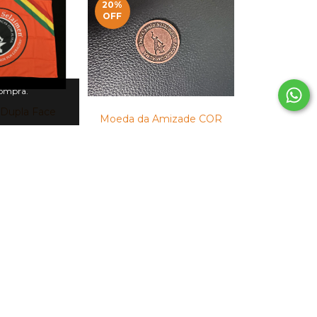
20
%
OFF
compra.
 Dupla Face
Moeda da Amizade COR
BRONZE
$22.38
D
$3.50 USD
$4.37 USD
20
%
OFF