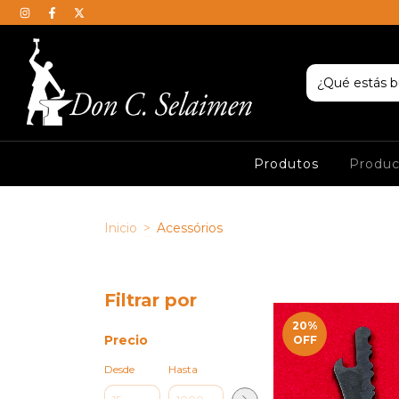
Produtos
Produ
Inicio
>
Acessórios
Filtrar por
20
%
Precio
OFF
Desde
Hasta