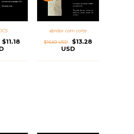
DCS
abridor com corte
$11.18
$13.28
$16.60 USD
D
USD