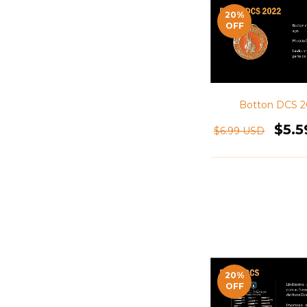
20
%
OFF
Botton DCS 2
$5.
$6.99 USD
20
%
OFF