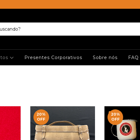
ctos
Presentes Corporativos
Sobre nós
FAQ
20
%
20
%
OFF
OFF