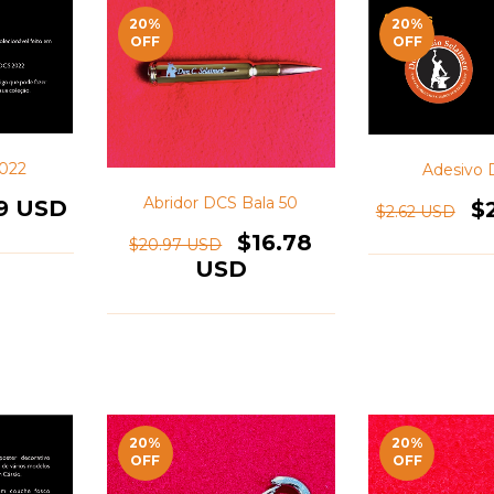
20
%
20
%
OFF
OFF
022
Adesivo 
Abridor DCS Bala 50
59 USD
$
$2.62 USD
$16.78
$20.97 USD
USD
20
%
20
%
OFF
OFF