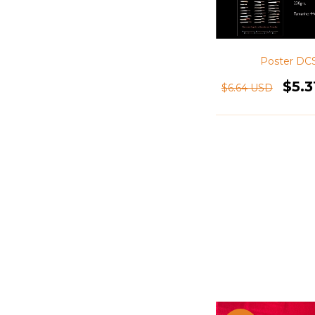
Poster DC
$5.
$6.64 USD