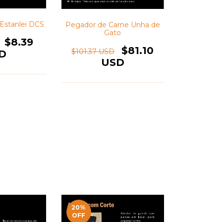
Estanlei DCS
Pegador de Carne Unha de
Gato
$8.39
$81.10
$101.37 USD
D
USD
20
%
OFF