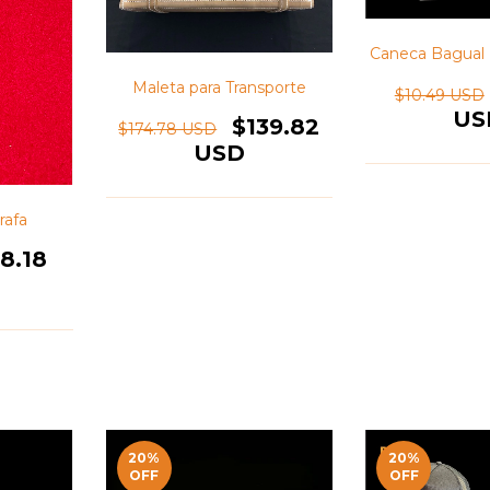
Caneca Bagual 
Maleta para Transporte
$10.49 USD
US
$139.82
$174.78 USD
USD
rafa
8.18
20
%
20
%
OFF
OFF